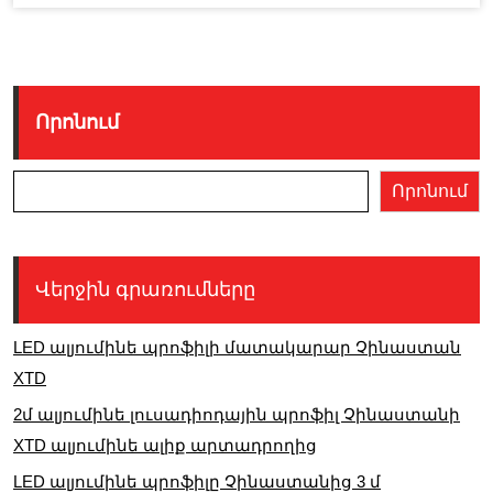
Որոնում
Որոնում
Վերջին գրառումները
LED ալյումինե պրոֆիլի մատակարար Չինաստան
XTD
2մ ալյումինե լուսադիոդային պրոֆիլ Չինաստանի
XTD ալյումինե ալիք արտադրողից
LED ալյումինե պրոֆիլը Չինաստանից 3 մ