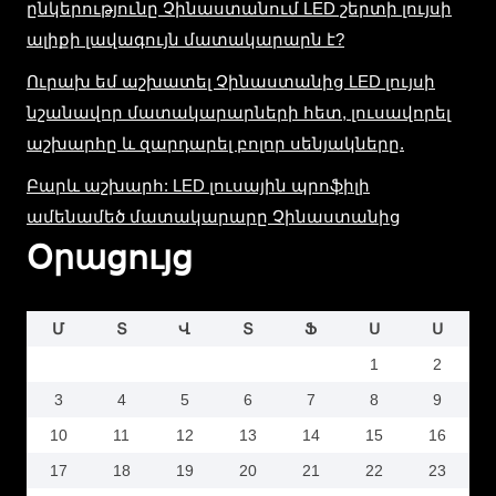
ընկերությունը Չինաստանում LED շերտի լույսի
ալիքի լավագույն մատակարարն է?
Ուրախ եմ աշխատել Չինաստանից LED լույսի
նշանավոր մատակարարների հետ, լուսավորել
աշխարհը և զարդարել բոլոր սենյակները.
Բարև աշխարհ: LED լուսային պրոֆիլի
ամենամեծ մատակարարը Չինաստանից
Օրացույց
Մ
Տ
Վ
Տ
Ֆ
Ս
Ս
1
2
3
4
5
6
7
8
9
10
11
12
13
14
15
16
17
18
19
20
21
22
23