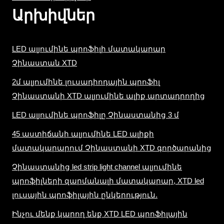
Արխիվներ
LED ալյումինե պրոֆիլի մատակարար
Չինաստան XTD
2մ ալյումինե լուսադիոդային պրոֆիլ
Չինաստանի XTD ալյումինե ալիք արտադրողից
LED ալյումինե պրոֆիլը Չինաստանից 3 մ
45 աստիճանի ալյումինե LED ալիքի
մատակարարում Չինաստանի XTD գործարանից
Չինաստանից led strip light channel ալյումինե
պրոֆիլների զարմանալի մատակարար, XTD led
լուսային պրոֆիլային ընկերություն.
Ինչու մենք կարող ենք XTD LED պրոֆիլային