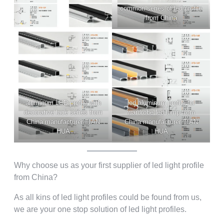
common series of led profile
from China
aluminum LED profile with
led aluminum profile for
decorative lace series from
wardrobe led lamp from
China manufacturer TIAN
China manufacturer TIAN
HUA
HUA
Why choose us as your first supplier of led light profile
from China
?
As all kins of led light profiles could be found from us
,
we are your one stop solution of led light profiles
.