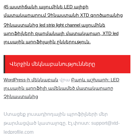
45 աստիճանի ալյումինե LED ալիքի
մատակարարում Չինաստանի XTD գործարանից
Չինաստանից led strip light channel ալյումինե
պրոֆիլների զարմանալի մատակարար, XTD led
լուսային պրոֆիլային ընկերություն.
Վերջին մեկնաբանությունները
WordPress-ի մեկնաբան
վրա
Բարև աշխարհ: LED
լուսային պրոֆիլի ամենամեծ մատակարարը
Չինաստանից
Ստացեք լուսադիոդային պրոֆիլների մեր
թարմացված կատալոգը. Էլ.փոստ: support@xtd-
ledprofile.com