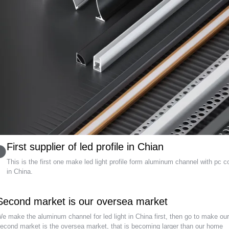
First supplier of led profile in Chian
This is the first one make led light profile form aluminum channel with pc c
in China
.
Second market is our oversea market
e make the aluminum channel for led light in China first
,
then go to make ou
econd market is the oversea market
,
that is becoming larger than our home