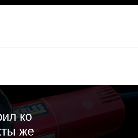
ил ко
кты же