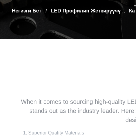
Негизги Бет
LED Профилин Жеткирүүчү
Ка
/
,
Эмне үчүн биз XTD 
Кытайдагы эң мыкты 
When it comes to sourcing high-quality LED 
stands out as the industry leader
.
Here’
des
Superior Quality Materials