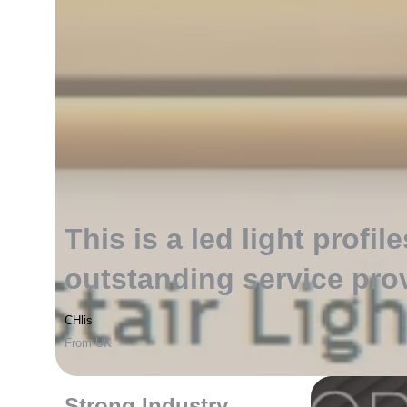
This is a led light profile
outstanding service pro
CHlis
From UK
Strong Industry