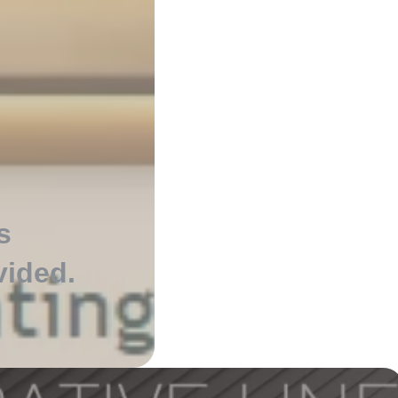
s
vided
.