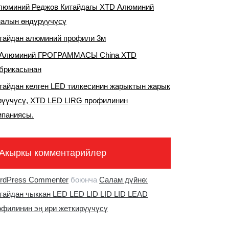
люминий Реджов Китайдагы XTD Алюминий
налын өндүрүүчүсү
тайдан алюминий профили 3м
 Алюминий ГРОГРАММАСЫ China XTD
брикасынан
тайдан келген LED тилкесинин жарыктын жарык
рүүчүсү, XTD LED LIRG профилинин
мпаниясы.
Акыркы комментарийлер
rdPress Commenter
боюнча
Салам дүйнө:
тайдан чыккан LED LED LID LID LID LEAD
офилинин эң ири жеткирүүчүсү