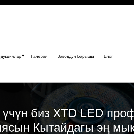
дукциялар
Галерея
Заводдун Барышы
Блог
 үчүн биз XTD LED проф
ясын Кытайдагы эң мы