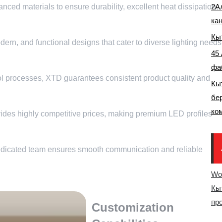
ed materials to ensure durability
,
excellent heat dissipation
2А
,
ка
Кы
dern
,
and functional designs that cater to diverse lighting needs
45
фа
ol processes
,
XTD guarantees consistent product quality and
Кы
бе
ко
des highly competitive prices
,
making premium LED profiles
dicated team ensures smooth communication and reliable
Wo
Кы
пр
Customization