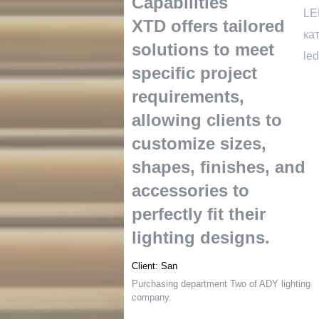
Capabilities
LE
XTD offers tailored
ка
solutions to meet
led
specific project
requirements
,
allowing clients to
customize sizes
,
shapes
,
finishes
,
and
accessories to
perfectly fit their
lighting designs
.
Client
:
San
Purchasing department Two of ADY lighting
company
.