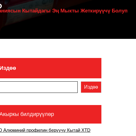
?
аниясын Кытайдагы Эң Мыкты Жеткирүүчү Болуп
Издөө
Издөө
Акыркы билдирүүлөр
D Алюминий профилин берүүчү Кытай XTD