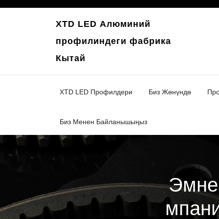
Мазмунга
өтүү
XTD LED Алюминий
профилиндеги фабрика
Кытай
XTD LED Профилдери
Биз Жөнүндө
Про
Биз Менен Байланышыңыз
Эмне
мпани