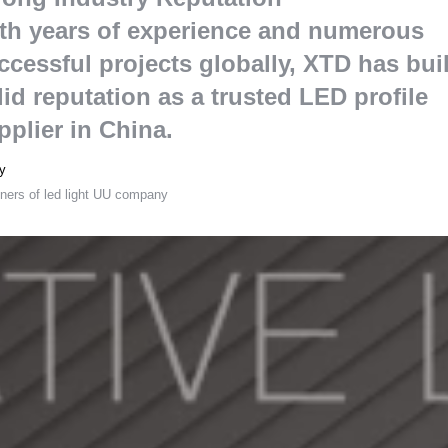
th years of experience and numerous
ccessful projects globally
,
XTD has buil
lid reputation as a trusted LED profile
pplier in China
.
y
ners of led light UU company