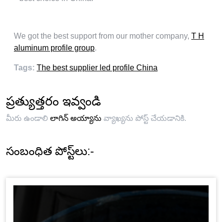
We got the best support from our mother company
,
T H
aluminum profile group
.
Tags
:
The best supplier led profile China
ప్రత్యుత్తరం ఇవ్వండి
మీరు ఉండాలి
లాగిన్ అయ్యాను
వ్యాఖ్యను పోస్ట్ చేయడానికి.
సంబంధిత పోస్ట్‌లు:-