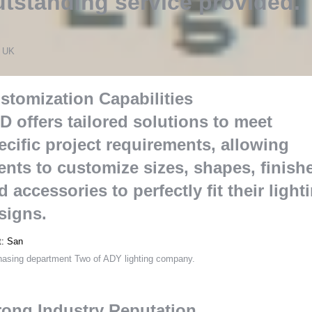
utstanding service provided
.
s
 UK
stomization Capabilities
D offers tailored solutions to meet
ecific project requirements
,
allowing
ients to customize sizes
,
shapes
,
finish
d accessories to perfectly fit their light
signs
.
t
:
San
hasing department Two of ADY lighting company
.
rong Industry Reputation