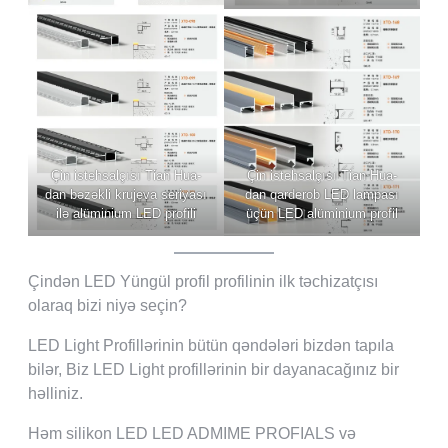
Çin istehsalçısı Tian Hua-
Çin istehsalçısı Tian Hua-
dan bəzəkli krujeva seriyası
dan qarderob LED lampası
ilə alüminium LED profili
üçün LED alüminium profil
Çindən LED Yüngül profil profilinin ilk təchizatçısı
olaraq bizi niyə seçin?
LED Light Profillərinin bütün qəndələri bizdən tapıla
bilər, Biz LED Light profillərinin bir dayanacağınız bir
həlliniz.
Həm silikon LED LED ADMIME PROFIALS və