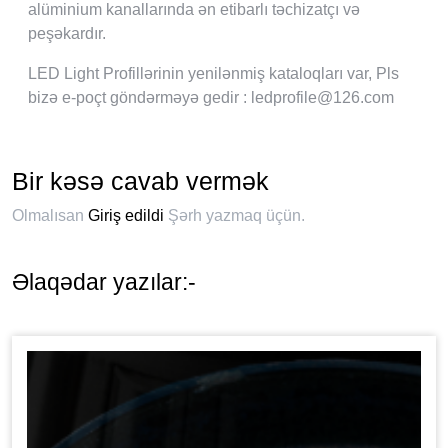
alüminium kanallarında ən etibarlı təchizatçı və
peşəkardır.
LED Light Profillərinin yenilənmiş kataloqları var, Pls
bizə e-poçt göndərməyə gedir : ledprofile@126.com
Bir kəsə cavab vermək
Olmalısan
Giriş edildi
Şərh yazmaq üçün.
Əlaqədar yazılar:-