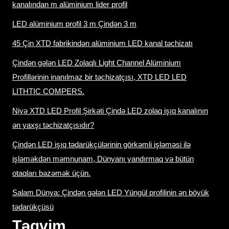
kanalından m alüminium lider profil
LED alüminium profil 3 m Çindən 3 m
45 Çin XTD fabrikindən alüminium LED kanal təchizatı
Çindən gələn LED Zolaqlı Light Channel Alüminium
Profillərinin inanılmaz bir təchizatçısı, XTD LED LED
LITHTIC COMPERS.
Niyə XTD LED Profil Şirkəti Çində LED zolaq işıq kanalının
ən yaxşı təchizatçısıdır?
Çindən LED işıq tədarükçülərinin görkəmli işləməsi ilə
işləməkdən məmnunam, Dünyanı yandırmaq və bütün
otaqları bəzəmək üçün.
Salam Dünya: Çindən gələn LED Yüngül profilinin ən böyük
tədarükçüsü
Təqvim