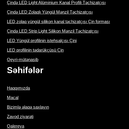
Çində LED Light Alüminium Kanal Profili Təchizatçısı
Çində LED Zolaqlı Yüngül Mənzil Təchizatçısı
LED zolaq yüngül silikon kanal təchizatçısı Çin forması
Çində LED Strip Light Silikon Mənzil Təchizatçısı
LED Yüngül profilinin istehsalçısı Çini
LED profilinin tədarükçüsü Çin
Qeyri-mütənasib
Səhifələr
Haqqımızda
Macal
Bizimlə əlaqə saxlayın
Zavod ziyarəti
Qalereya