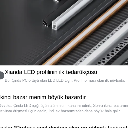
Xianda LED profilinin ilk tədarükçüsü
Bu, Çində PC örtüyü olan LED LED Light Profil forması olan ilk növbədə.
İkinci bazar mənim böyük bazardır
Əvvəlcə Çində LED işığı üçün alüminium kanalını edirik, Sonra ikinci bazarım
üst-üstə düşməsi üçün gedin, İndi ev bazarımızdan daha böyük hala gəlir.
aşlıq “Professional dəstəyi olan ən etibarlı təchizat