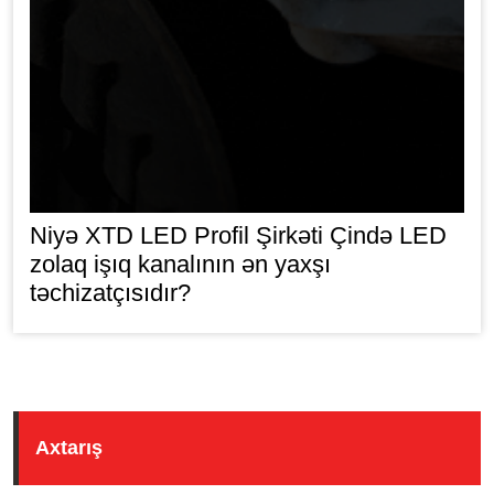
Niyə XTD LED Profil Şirkəti Çində LED
zolaq işıq kanalının ən yaxşı
təchizatçısıdır?
Axtarış