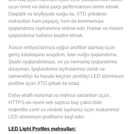
uzun ömrü və daha yaxşı performansını təmin etmək.
Dəqiqlik və keyfiyyətə vurğu ilə, XTD şirkətinin
məhsulları həm yaşayış, həm də kommersiya
işıqlandırma layihələrinə xidmət edir, Hamar və müasir
işıqlandırma həllərini təqdim etmək.
Xüsusi ehtiyaclarınıza uyğun profillər tapmaq üçün
geniş kataloqunu araşdırın, İstər vurğu işıqlandırma,
Şkafın işıqlandırılması, və ya memarlıq işıqlandırma
dizaynları. İşıqlandırma layihələrinizi üslub və
səmərəliliyi ilə həyata keçirən yenilikçi LED alüminium
profillər üçün XTD şirkəti ilə ortaq.
Daha ətraflı məlumat və məhsul variantları üçün,
HTTPS-də rəsmi veb saytına baş çəkin://xtd-
ledprofile.com/ və növbəti layihəniz üçün mükəmməl
LED alüminium profillərini kəşf edin.
LED Light Profiles məhsulları: