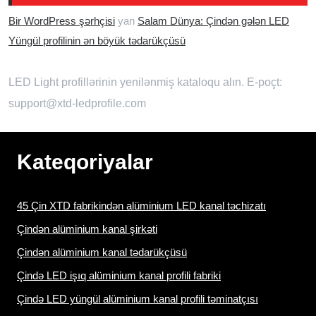
Bir WordPress şərhçisi
yan
Salam Dünya: Çindən gələn LED
Yüngül profilinin ən böyük tədarükçüsü
LED Light profillərinin yenilənmiş kataloqu alın. E-poçt:
support@xtd-ledprofile.com
Kateqoriyalar
45 Çin XTD fabrikindən alüminium LED kanal təchizatı
Çindən alüminium kanal şirkəti
Çindən alüminium kanal tədarükçüsü
Çində LED işıq alüminium kanal profili fabriki
Çində LED yüngül alüminium kanal profili təminatçısı