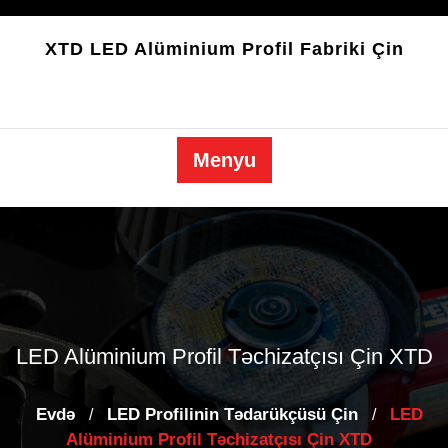
Məzmuna
keçin
XTD LED Alüminium Profil Fabriki Çin
Menyu
LED Alüminium Profil Təchizatçısı Çin XTD
Evdə
LED Profilinin Tədarükçüsü Çin
LED
/
/
Alüminium Profil Təchizatçısı Çin XTD