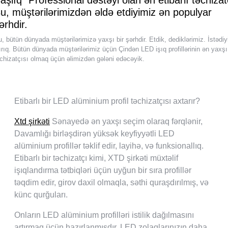
u, müştərilərimizdən əldə etdiyimiz ən populyar
ərhdir.
, bütün dünyada müştərilərimizə yaxşı bir şərhdir. Etdik, dediklərimiz. İstədiy
ırıq. Bütün dünyada müştərilərimiz üçün Çindən LED işıq profillərinin ən yaxşı
əchizatçısı olmaq üçün əlimizdən gələni edəcəyik.
Etibarlı bir LED alüminium profil təchizatçısı axtarır?
Xtd şirkəti
Sənayedə ən yaxşı seçim olaraq fərqlənir,
Davamlığı birləşdirən yüksək keyfiyyətli LED
alüminium profillər təklif edir, layihə, və funksionallıq.
Etibarlı bir təchizatçı kimi, XTD şirkəti müxtəlif
işıqlandırma tətbiqləri üçün uyğun bir sıra profillər
təqdim edir, girov daxil olmaqla, səthi quraşdırılmış, və
künc qurğuları.
Onların LED alüminium profilləri istilik dağılmasını
artırmaq üçün hazırlanmışdır, LED zolaqlarınızın daha