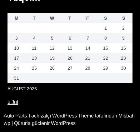
M
T
W
T
F
S
S
1
2
3
4
5
6
7
8
9
10
11
12
13
14
15
16
17
18
19
20
21
22
23
24
25
26
27
28
29
30
31
AUGUST
2026
« Jul
Auto Parts Təchizatçı WordPress Theme tərəfindən Misbah
wp
| Qürurla güclənir WordPress