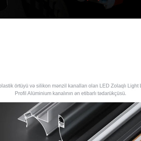
LED Alüminium Profil
Təchizatçısı Çin
lastik örtüyü və silikon mənzil kanalları olan LED Zolaqlı Light 
Profil Alüminium kanalının ən etibarlı tədarükçüsü.