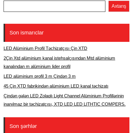
Axtarış
Son ismarıclar
LED Alüminium Profil Təchizatçısı Çin XTD
2Çin Xtd alüminium kanal istehsalçısından Mtd alüminium
kanalından m alüminium lider profil
LED alüminium profil 3 m Çindən 3 m
45 Çin XTD fabrikindən alüminium LED kanal təchizatı
Çindən gələn LED Zolaqlı Light Channel Alüminium Profillərinin
inanılmaz bir təchizatçısı, XTD LED LED LITHTIC COMPERS.
Son şərhlər