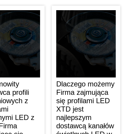
mowity
Dlaczego możemy
ca profili
Firma zajmująca
niowych z
się profilami LED
ami
XTD jest
lnymi LED z
najlepszym
 Firma
dostawcą kanałów