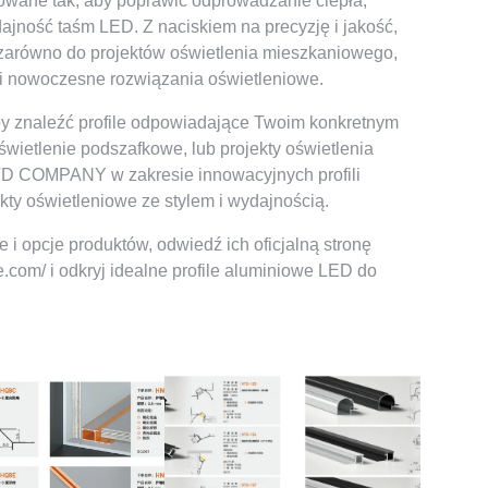
towane tak, aby poprawić odprowadzanie ciepła,
ajność taśm LED. Z naciskiem na precyzję i jakość,
równo do projektów oświetlenia mieszkaniowego,
e i nowoczesne rozwiązania oświetleniowe.
by znaleźć profile odpowiadające Twoim konkretnym
świetlenie podszafkowe, lub projekty oświetlenia
TD COMPANY w zakresie innowacyjnych profili
ty oświetleniowe ze stylem i wydajnością.
 i opcje produktów, odwiedź ich oficjalną stronę
e.com/ i odkryj idealne profile aluminiowe LED do