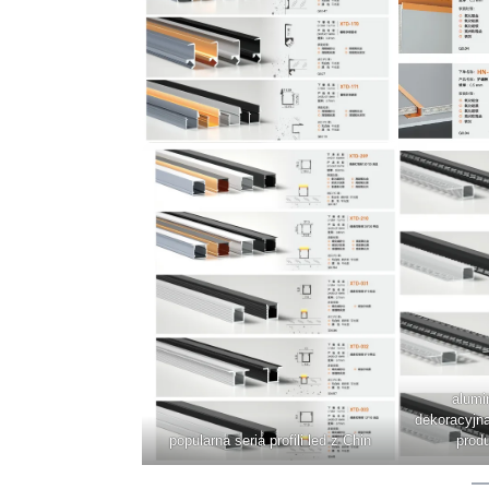
alumi
dekoracyjną
popularna seria profili led z Chin
prod