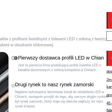
aluminiowych LED Chiny
ów z profilami świetlnymi z listwami LED z osłoną z tworzywa
ałami w obudowie silikonowej.
Pierwszy dostawca profili LED w Chian
Jest to pierwsza firma produkująca profile świetlne LED z
kanałów aluminiowych z osłoną komputera w Chinach.
dos
2m 
Drugi rynek to nasz rynek zamorski
ka
Najpierw wykonujemy aluminiowy kanał do oświetlenia LED w
pro
Chinach, następnie przejdź do tego, aby naszym drugim rynkiem
był rynek zamorski, który staje się obecnie większy niż nasz
45 
rynek krajowy.
fab