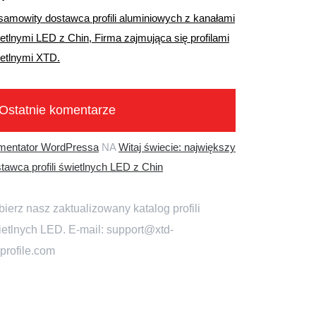
samowity dostawca profili aluminiowych z kanałami
etlnymi LED z Chin, Firma zajmująca się profilami
etlnymi XTD.
Ostatnie komentarze
mentator WordPressa
NA
Witaj świecie: największy
tawca profili świetlnych LED z Chin
ierz nasz zaktualizowany katalog profili
ietlnych LED. E-mail: support@xtd-
profile.com