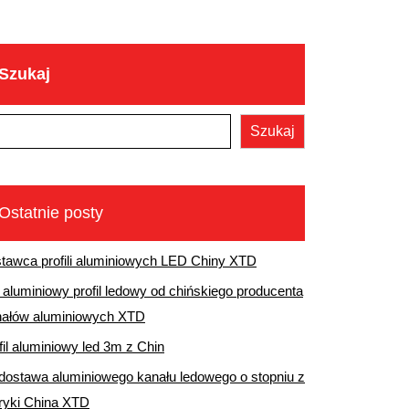
Szukaj
Szukaj
Ostatnie posty
tawca profili aluminiowych LED Chiny XTD
aluminiowy profil ledowy od chińskiego producenta
nałów aluminiowych XTD
fil aluminiowy led 3m z Chin
dostawa aluminiowego kanału ledowego o stopniu z
ryki China XTD