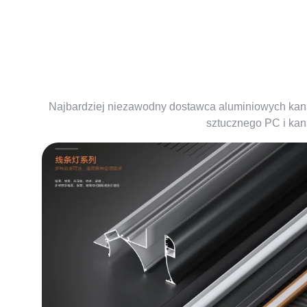
dostawca profili 
Najbardziej niezawodny dostawca aluminiowych kanał
sztucznego PC i kan