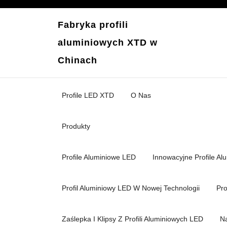
Przejdź
do
Fabryka profili
treści
aluminiowych XTD w
Chinach
Profile LED XTD
O Nas
Produkty
Profile Aluminiowe LED
Innowacyjne Profile A
Profil Aluminiowy LED W Nowej Technologii
Pro
Zaślepka I Klipsy Z Profili Aluminiowych LED
Na