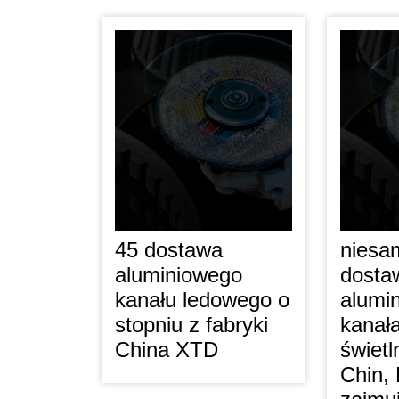
45 dostawa
niesa
aluminiowego
dostaw
kanału ledowego o
alumi
stopniu z fabryki
kanał
China XTD
świet
Chin,