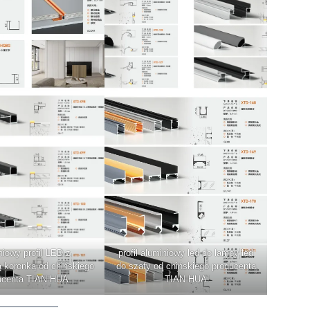
niowy profil LED z
profil aluminiowy led do lampy led
 koronką od chińskiego
do szafy od chińskiego producenta
ucenta TIAN HUA
TIAN HUA