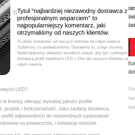
nie
Tytuł “najbardziej niezawodny dostawca z
świ
profesjonalnym wsparciem” to
najpopularniejszy komentarz, jaki
świ
otrzymaliśmy od naszych klientów.
To dobry komentarz od naszych klientów na całym świecie.
Zrobiliśmy, co powiedzieliśmy. Dostajemy to, czego chcemy.
Nadal będziemy dokładać wszelkich starań, aby być czołowym
dostawcą profili świetlnych LED z Chin dla naszych klientów na
Ko
całym świecie.
dos
Pob
iniowych LED?
św
 w branży, oferując wysokiej jakości profile
led
, projekt, i funkcjonalność. Jako zaufany dostawca,
rofili odpowiednich do różnorodnych zastosowań
ntowane na powierzchni, i instalacje narożne.