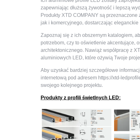
Ich aluminiowe profile LED zostały zaprojek
zapewniając dłuższą żywotność i lepszą wyd
Produkty XTD COMPANY są przeznaczone za
jak i komercyjnego, dostarczając elegancki
Zapoznaj się z ich obszernym katalogiem, a
potrzebom, czy to oświetlenie akcentujące, o
architektonicznego. Nawiąż współpracę z X
aluminiowych LED, które ożywią Twoje projek
Aby uzyskać bardziej szczegółowe informacje
internetową pod adresem https://xtd-ledprofil
swojego kolejnego projektu.
Produkty z profili świetlnych LED: