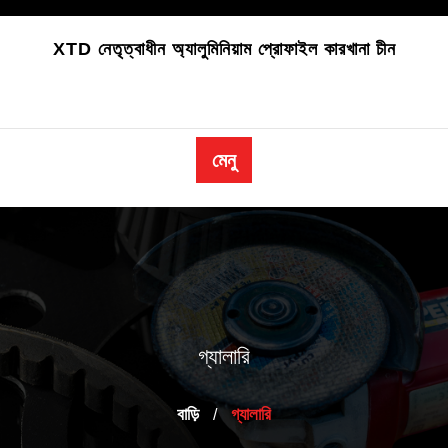
বিষয়বস্তু
এড়িয়ে
XTD নেতৃত্বাধীন অ্যালুমিনিয়াম প্রোফাইল কারখানা চীন
যান
মেনু
গ্যালারি
বাড়ি
গ্যালারি
/