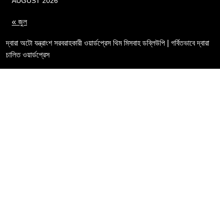
AUGUST
2026
« জুল
দ্বারা অটো যন্ত্রাংশ সরবরাহকারী ওয়ার্ডপ্রেস থিম মিসবাহ ডব্লিউপি
| গর্বিতভাবে দ্বারা
চালিত ওয়ার্ডপ্রেস