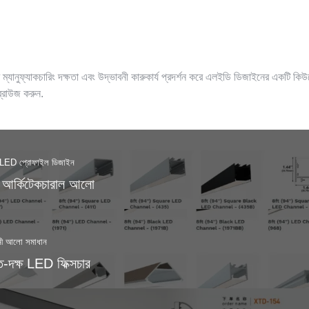
াদের LED প্রোফাইল গ্যালারি আবিষ্ক
ুন
ম্যানুফ্যাকচারিং দক্ষতা এবং উদ্ভাবনী কারুকার্য প্রদর্শন করে এলইডি ডিজাইনের একটি কি
 ব্রাউজ করুন.
ম LED প্রোফাইল ডিজাইন
 আর্কিটেকচারাল আলো
বনী আলো সমাধান
ি-দক্ষ LED ফিক্সচার