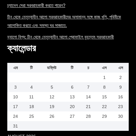
চ্যানেল সেরা সরবরাহকারী করতে পারেন?
চীন থেকে নেতৃত্বাধীন আলো সরবরাহকারীদের অসামান্য সঙ্গে কাজ খুশি, পৃথিবীকে
আলোকিত করতে এবং সমস্ত ঘর সাজাতে.
হ্যালো বিশ্ব: চীন থেকে নেতৃত্বাধীন আলো প্রোফাইল বৃহত্তম সরবরাহকারী
ক্যালেন্ডার
এম
টি
ডব্লিউ
টি
চ
এস
এস
1
2
3
4
5
6
7
8
9
10
11
12
13
14
15
16
17
18
19
20
21
22
23
24
25
26
27
28
29
30
31