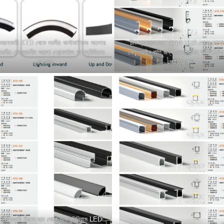
রবরাহকারী XTD থেকে নমনীয় কাস্টমাইজড আলোর
চীন প্রস্তুতকারক TIAN HUA থেকে পোশা
নমনীয় নেতৃত্বাধীন আলো প্রোফাইল অ্যালুমিনিয়াম
নেতৃত্বাধীন বাতি জন্য নেতৃত্বাধীন অ্যালুমিনিয
চ্যানেল
প্রোফাইল
সরবরাহকারী তিয়ান হুয়া থেকে অ্যালুমিনিয়াম LED