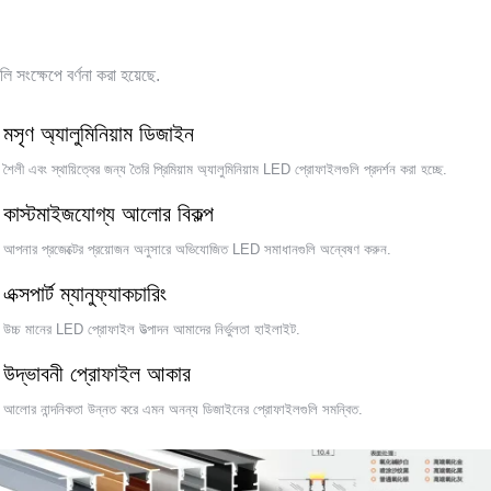
ED প্রোফাইল গ্যালারি আবিষ্কার করু
ুলি সংক্ষেপে বর্ণনা করা হয়েছে.
মসৃণ অ্যালুমিনিয়াম ডিজাইন
শৈলী এবং স্থায়িত্বের জন্য তৈরি প্রিমিয়াম অ্যালুমিনিয়াম LED প্রোফাইলগুলি প্রদর্শন করা হচ্ছে.
কাস্টমাইজযোগ্য আলোর বিকল্প
আপনার প্রজেক্টের প্রয়োজন অনুসারে অভিযোজিত LED সমাধানগুলি অন্বেষণ করুন.
এক্সপার্ট ম্যানুফ্যাকচারিং
উচ্চ মানের LED প্রোফাইল উত্পাদন আমাদের নির্ভুলতা হাইলাইট.
উদ্ভাবনী প্রোফাইল আকার
আলোর নান্দনিকতা উন্নত করে এমন অনন্য ডিজাইনের প্রোফাইলগুলি সমন্বিত.