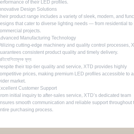
erformance of their LED profiles
.
nnovative Design Solutions
heir product range includes a variety of sleek
,
modern
,
and func
esigns that cater to diverse lighting needs — from residential to
ommercial projects
.
dvanced Manufacturing Technology
tilizing cutting-edge machinery and quality control processes
,
uarantees consistent product quality and timely delivery
.
্রতিযোগিতামূলক মূল্য
espite their top-tier quality and service
,
XTD provides highly
ompetitive prices
,
making premium LED profiles accessible to a
ider market
.
xcellent Customer Support
rom initial inquiry to after-sales service
,
XTD’s dedicated team
nsures smooth communication and reliable support throughout 
ntire purchasing process
.