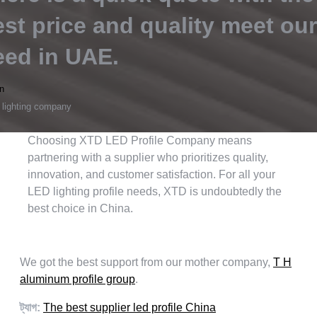
est price and quality meet ou
eed in UAE
.
n
 lighting company
Choosing XTD LED Profile Company means
partnering with a supplier who prioritizes quality
,
innovation
,
and customer satisfaction
.
For all your
LED lighting profile needs
,
XTD is undoubtedly the
best choice in China
.
We got the best support from our mother company
,
T H
aluminum profile group
.
ট্যাগ:
The best supplier led profile China