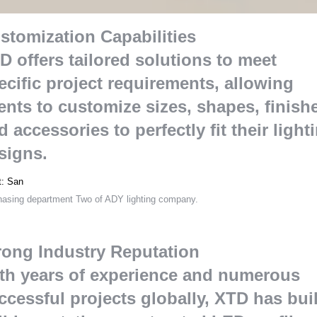
stomization Capabilities
D offers tailored solutions to meet
ecific project requirements
,
allowing
ients to customize sizes
,
shapes
,
finish
d accessories to perfectly fit their light
signs
.
t
:
San
hasing department Two of ADY lighting company
.
rong Industry Reputation
th years of experience and numerous
ccessful projects globally
,
XTD has buil